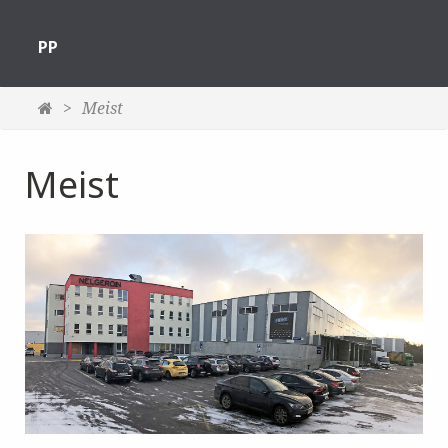
РР
Meist
Meist