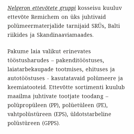
Nelgeron ettevõtete gruppi
kosseisu kuuluv
ettevõte Remichem on üks juhtivaid
polümeermaterjalide tarnijaid SRÜs, Balti
riikides ja Skandinaaviamaades.
Pakume laia valikut erinevates
tööstusharudes – pakenditööstuses,
laiatarbekaupade tootmises, ehituses ja
autotööstuses - kasutatavaid polümeere ja
keemiatooteid. Ettevõtte sortimenti kuulub
maailma juhtivate tootjate toodang –
polüpropüleen (PP), polüetüleen (PE),
vahtpolüstüreen (EPS), üldotstarbeline
polüstüreen (GPPS).